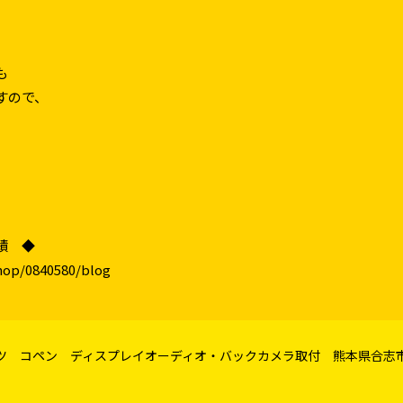
も
すので、
績 ◆
hop/0840580/blog
ツ コペン ディスプレイオーディオ・バックカメラ取付 熊本県合志