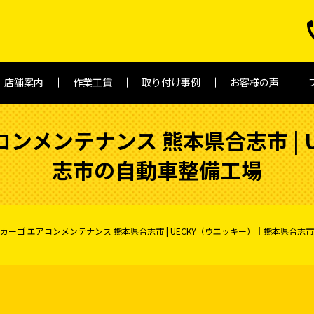
店舗案内
作業工賃
取り付け事例
お客様の声
コンメンテナンス 熊本県合志市 | 
志市の自動車整備工場
カーゴ エアコンメンテナンス 熊本県合志市 | UECKY（ウエッキー）│熊本県合志