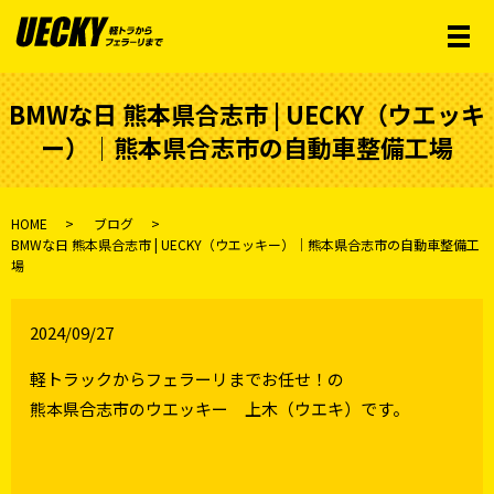
メ
BMWな日 熊本県合志市 | UECKY（ウエッキ
ー）│熊本県合志市の自動車整備工場
HOME
ブログ
BMWな日 熊本県合志市 | UECKY（ウエッキー）│熊本県合志市の自動車整備工
場
2024/09/27
軽トラックからフェラーリまでお任せ！の
熊本県合志市のウエッキー 上木（ウエキ）です。